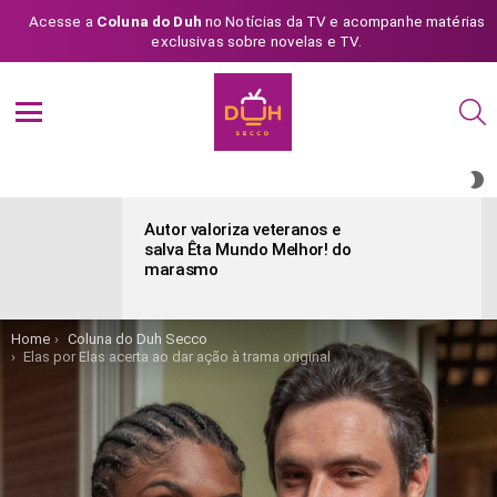
Acesse a
Coluna do Duh
no Notícias da TV e acompanhe matérias
exclusivas sobre novelas e TV.
S
Menu
S
S
ÚLTIMAS
POSTAGENS
Autor valoriza veteranos e
salva Êta Mundo Melhor! do
marasmo
You are here:
Home
Coluna do Duh Secco
Elas por Elas acerta ao dar ação à trama original