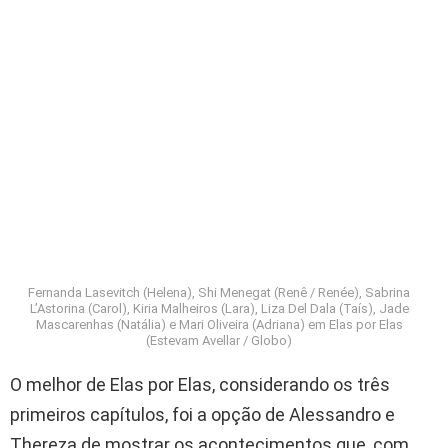
Fernanda Lasevitch (Helena), Shi Menegat (Renê / Renée), Sabrina
L’Astorina (Carol), Kiria Malheiros (Lara), Liza Del Dala (Taís), Jade
Mascarenhas (Natália) e Mari Oliveira (Adriana) em Elas por Elas
(Estevam Avellar / Globo)
O melhor de Elas por Elas, considerando os três
primeiros capítulos, foi a opção de Alessandro e
Thereza de mostrar os acontecimentos que, com