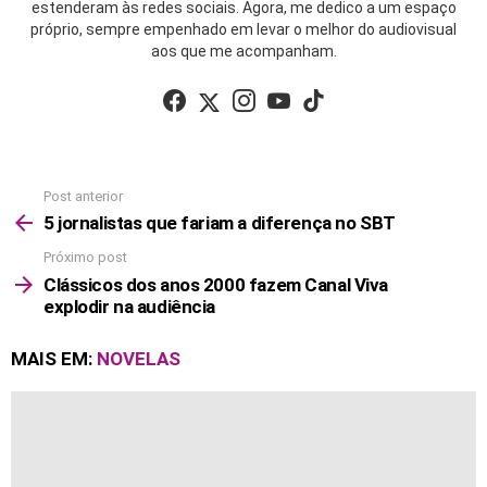
estenderam às redes sociais. Agora, me dedico a um espaço
próprio, sempre empenhado em levar o melhor do audiovisual
aos que me acompanham.
facebook
twitter
instagram
youtube
tiktok
Post anterior
See
more
5 jornalistas que fariam a diferença no SBT
Próximo post
Clássicos dos anos 2000 fazem Canal Viva
explodir na audiência
MAIS EM:
NOVELAS