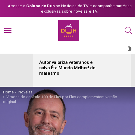
Acesse a
Coluna do Duh
no Notícias da TV e acompanhe matérias
exclusivas sobre novelas e TV.
S
Menu
S
S
ÚLTIMAS
POSTAGENS
Autor valoriza veteranos e
salva Êta Mundo Melhor! do
marasmo
You are here:
Home
Novelas
Viradas do capítulo 100 de Elas por Elas complementam versão
original