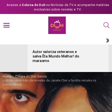
Acesse a
Coluna do Duh
no Notícias da TV e acompanhe matérias
exclusivas sobre novelas e TV.
S
Menu
S
S
ÚLTIMAS
POSTAGENS
Autor valoriza veteranos e
salva Êta Mundo Melhor! do
marasmo
You are here:
Home
Coluna do Duh Secco
Globo abre mão de novelas de Janete Clair e facilita remake na
concorrência