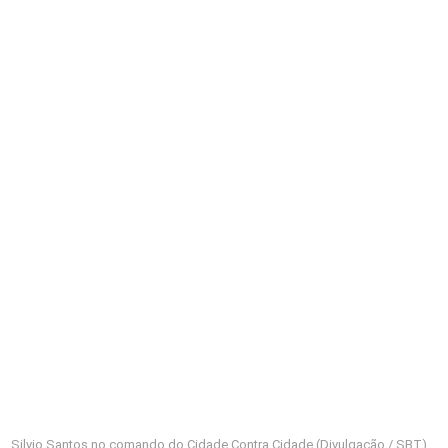
Silvio Santos no comando do Cidade Contra Cidade (Divulgação / SBT)