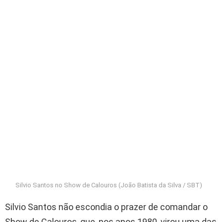
Silvio Santos no Show de Calouros (João Batista da Silva / SBT)
Silvio Santos não escondia o prazer de comandar o
Show de Calouros, que, nos anos 1980, virou uma das