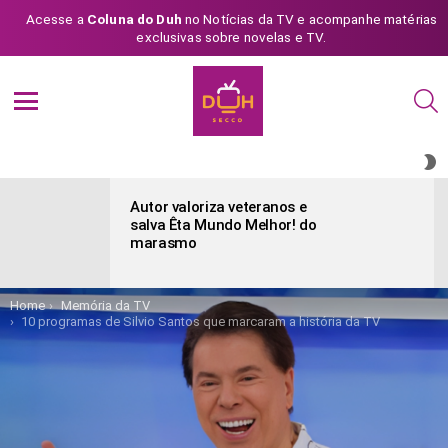
Acesse a
Coluna do Duh
no Notícias da TV e acompanhe matérias
exclusivas sobre novelas e TV.
S
Menu
S
S
ÚLTIMAS
POSTAGENS
Autor valoriza veteranos e
salva Êta Mundo Melhor! do
marasmo
You are here:
Home
Memória da TV
10 programas de Silvio Santos que marcaram a história da TV