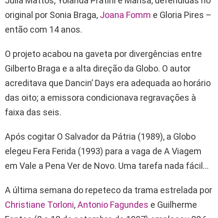
Júlia Mattos, Yolanda Pratini e Marisa, defendidas no
original por Sonia Braga,
Joana Fomm
e Gloria Pires –
então com 14 anos.
O projeto acabou na gaveta por divergências entre
Gilberto Braga e a alta direção da Globo. O autor
acreditava que Dancin’ Days era adequada ao horário
das oito; a emissora condicionava regravações à
faixa das seis.
Após cogitar O Salvador da Pátria (1989), a Globo
elegeu Fera Ferida (1993) para a vaga de A Viagem
em Vale a Pena Ver de Novo. Uma tarefa nada fácil…
A última semana do repeteco da trama estrelada por
Christiane Torloni
,
Antonio Fagundes
e Guilherme