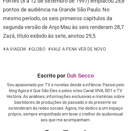
Fontes (8 a 12 de setembro de 1997) emplacou 28,6
pontos de audiência na Grande São Paulo. No
mesmo período, os seis primeiros capítulos da
segunda versão de Anjo Mau às seis renderam 28,7.
Zazá, título exibido às sete, anotou 29,5.
A VIAGEM
GLOBO
VALE A PENA VER DE NOVO
Escrito por
Duh Secco
Sou apaixonado por TV e novelas desde a infância. Passei pelo
blog Agora é Que São Eles e pelos sites Canal VIVA, RD1 e TV
História. As análises, informações exclusivas e matérias sobre
bastidores de produções do passado e do presente se
estenderam às redes sociais. Agora, me dedico a um espaço
próprio, sempre empenhado em levar o melhor do audiovisual
aos que me acompanham.
facebook
twitter
instagram
youtube
tiktok