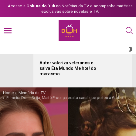
Acesse a
Coluna do Duh
no Notícias da TV e acompanhe matérias
exclusivas sobre novelas e TV.
S
Menu
S
S
ÚLTIMAS
POSTAGENS
Autor valoriza veteranos e
salva Êta Mundo Melhor! do
marasmo
You are here:
Home
Memória da TV
Primeira Dona Beija, Maitê Proença exalta canal que peitou a Globo