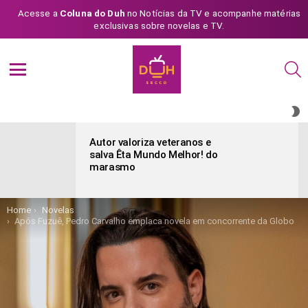
Acesse a
Coluna do Duh
no Notícias da TV e acompanhe matérias
exclusivas sobre novelas e TV.
S
Menu
S
S
ÚLTIMAS
POSTAGENS
Autor valoriza veteranos e
salva Êta Mundo Melhor! do
marasmo
You are here:
Home
Novelas
Após Fuzuê, Pedro Carvalho emplaca novela em concorrente da Globo