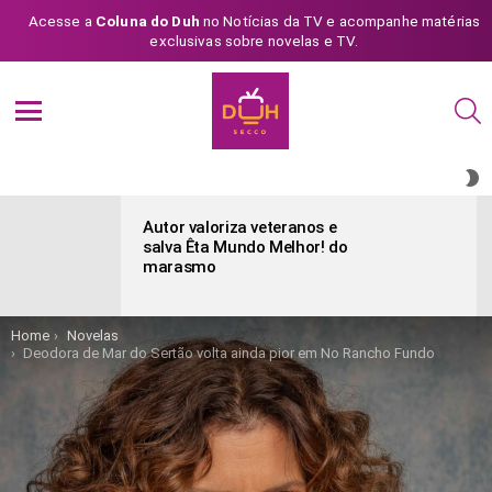
Acesse a
Coluna do Duh
no Notícias da TV e acompanhe matérias
exclusivas sobre novelas e TV.
S
Menu
S
S
ÚLTIMAS
POSTAGENS
Autor valoriza veteranos e
salva Êta Mundo Melhor! do
marasmo
You are here:
Home
Novelas
Deodora de Mar do Sertão volta ainda pior em No Rancho Fundo