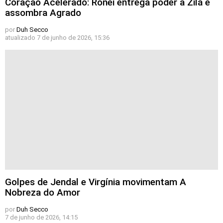
Coração Acelerado: Ronei entrega poder a Zilá e
assombra Agrado
por
Duh Secco
atualizado
7 de junho de 2026, 15:36
Golpes de Jendal e Virgínia movimentam A
Nobreza do Amor
por
Duh Secco
7 de junho de 2026, 14:15