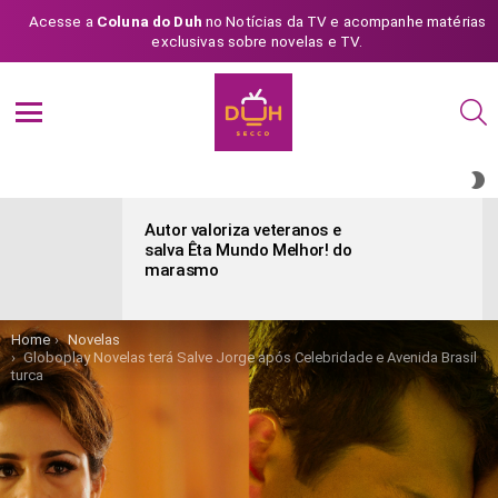
Acesse a
Coluna do Duh
no Notícias da TV e acompanhe matérias
exclusivas sobre novelas e TV.
S
Menu
S
S
ÚLTIMAS
POSTAGENS
Autor valoriza veteranos e
salva Êta Mundo Melhor! do
marasmo
You are here:
Home
Novelas
Globoplay Novelas terá Salve Jorge após Celebridade e Avenida Brasil
turca