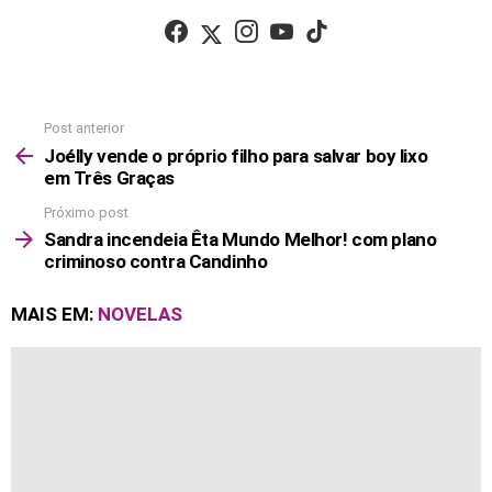
facebook
twitter
instagram
youtube
tiktok
Post anterior
See
more
Joélly vende o próprio filho para salvar boy lixo
em Três Graças
Próximo post
Sandra incendeia Êta Mundo Melhor! com plano
criminoso contra Candinho
MAIS EM:
NOVELAS