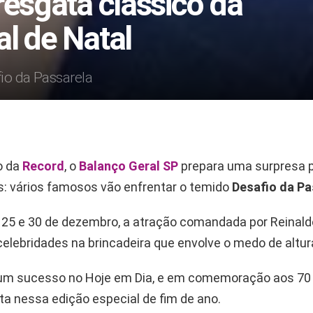
resgata clássico da
l de Natal
io da Passarela
o da
Record
, o
Balanço Geral SP
prepara uma surpresa 
: vários famosos vão enfrentar o temido
Desafio da Pa
s 25 e 30 de dezembro, a atração comandada por Reinaldo
celebridades na brincadeira que envolve o medo de altur
 um sucesso no Hoje em Dia, e em comemoração aos 70
ta nessa edição especial de fim de ano.