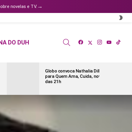
→
obre novelas e TV.
SWI
SKIN
facebook
twitter
instagram
youtube
tiktok
SEARCH
NA DO DUH
Globo convoca Nathalia Dill
para Quem Ama, Cuida, novela
das 21h