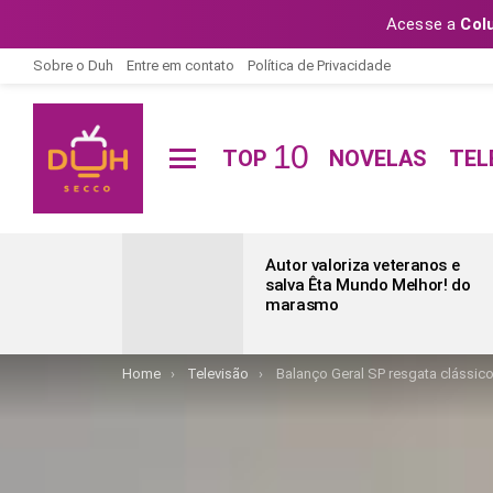
Acesse a
Col
Sobre o Duh
Entre em contato
Política de Privacidade
10
TOP
NOVELAS
TEL
Menu
ÚLTIMAS
POSTAGENS
Autor valoriza veteranos e
salva Êta Mundo Melhor! do
marasmo
You are here:
Home
Televisão
Balanço Geral SP resgata clássic