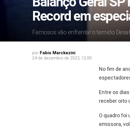
Balanço Geral SP 
Record em especia
Famosos vão enfrentar o temido Desaf
por
Fabio Marckezini
24 de dezembro de 2023, 12:00
No fim de an
espectadores
Entre os dia
receber oito 
O quadro foi
emissora, vol