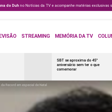
una do Duh
no Notícias da TV e acompanhe matérias exclusivas s
EVISÃO
STREAMING
MEMÓRIA DA TV
COLU
SBT se aproxima do 45°
aniversário sem ter o que
comemorar
o da Record em especial de Natal