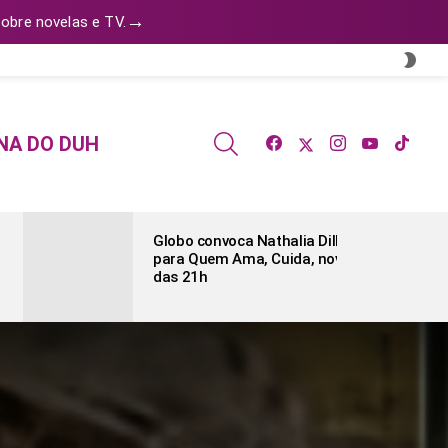
→
obre novelas e TV.
SWI
SKIN
facebook
twitter
instagram
youtube
tiktok
SEARCH
NA DO DUH
Globo convoca Nathalia Dill
para Quem Ama, Cuida, novela
das 21h