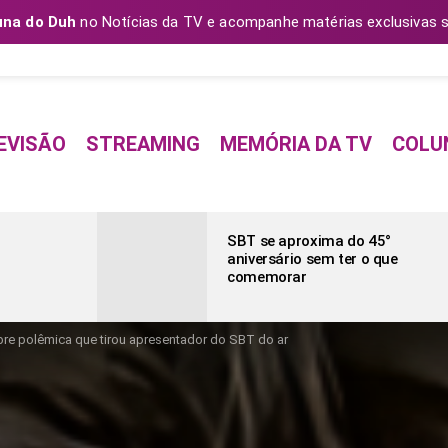
una do Duh
no Notícias da TV e acompanhe matérias exclusivas s
EVISÃO
STREAMING
MEMÓRIA DA TV
COLU
SBT se aproxima do 45°
aniversário sem ter o que
comemorar
bre polêmica que tirou apresentador do SBT do ar