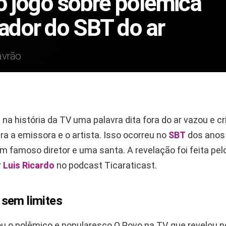
 o jogo sobre polêmica
tador do SBT do ar
avrão
na história da TV uma palavra dita fora do ar vazou e c
a a emissora e o artista. Isso ocorreu no
SBT
dos anos
 famoso diretor e uma santa. A revelação foi feita pel
r
Luis Ricardo
no podcast Ticaraticast.
sem limites
ou o polêmico e popularesco O Povo na TV, que revelou