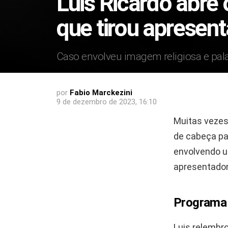
Luis Ricardo abre
que tirou apresen
Caso envolveu imagem religiosa e pal
por
Fabio Marckezini
9 de dezembro de 2023, 16:10
Muitas vezes 
de cabeça par
envolvendo um
apresentado
Programa 
Luis relembr