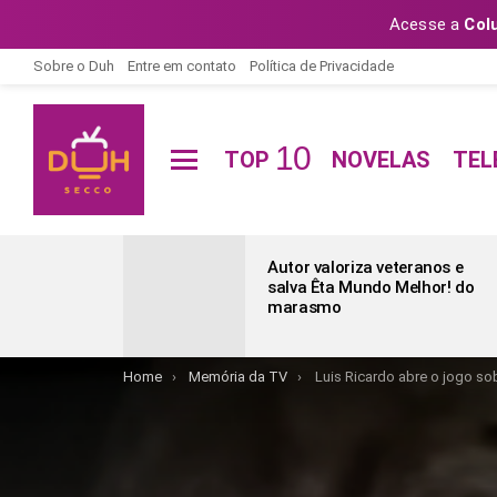
Acesse a
Col
Sobre o Duh
Entre em contato
Política de Privacidade
10
TOP
NOVELAS
TEL
Menu
ÚLTIMAS
POSTAGENS
Autor valoriza veteranos e
salva Êta Mundo Melhor! do
marasmo
You are here:
Home
Memória da TV
Luis Ricardo abre o jogo so