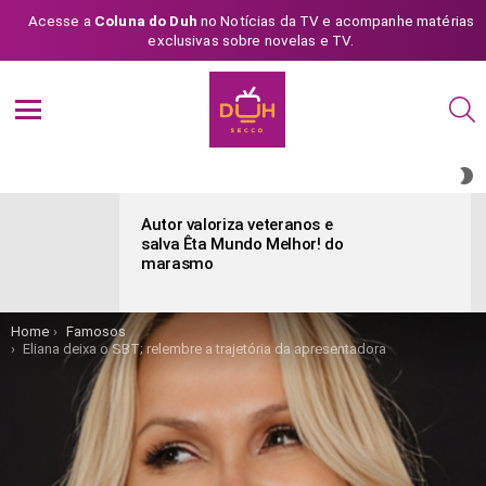
Acesse a
Coluna do Duh
no Notícias da TV e acompanhe matérias
exclusivas sobre novelas e TV.
S
Menu
S
S
ÚLTIMAS
POSTAGENS
Autor valoriza veteranos e
salva Êta Mundo Melhor! do
marasmo
You are here:
Home
Famosos
Eliana deixa o SBT; relembre a trajetória da apresentadora